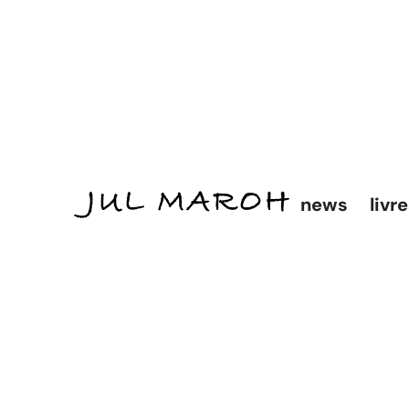
news
livr