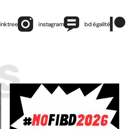
linktree
instagram
bd égalité
s