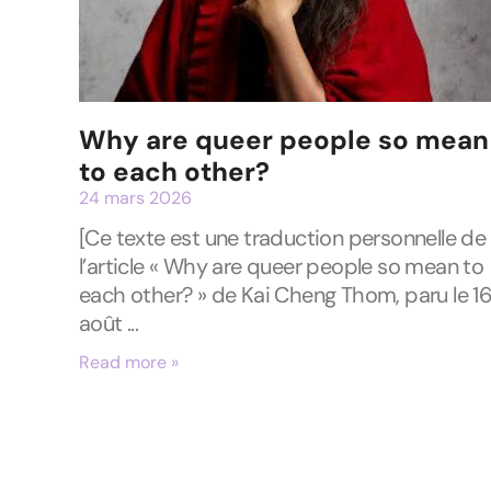
Why are queer people so mean
to each other?
24 mars 2026
[Ce texte est une traduction personnelle de
l’article « Why are queer people so mean to
each other? » de Kai Cheng Thom, paru le 1
août
Read more »