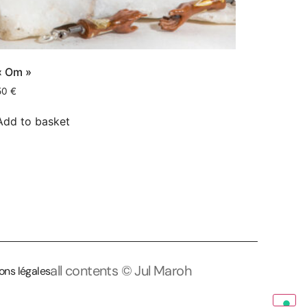
« Om »
50
€
Add to basket
all contents © Jul Maroh
ons légales